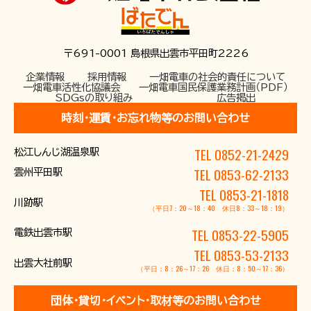
〒691-0001 島根県出雲市平田町2226
企業情報
採用情報
一畑電車の社会的責任について
一畑電車活性化協議会
一畑電車国民保護業務計画（PDF）
SDGsの取り組み
広告掲出
時刻･運賃･お忘れ物等のお問い合わせ
TEL 0852-21-2429
松江しんじ湖温泉駅
TEL 0853-62-2133
雲州平田駅
TEL 0853-21-1818
川跡駅
（平日7：20～18：40 休日8：33～18：19）
TEL 0853-22-5905
電鉄出雲市駅
TEL 0853-53-2133
出雲大社前駅
（平日：8：26～17：26 休日：8：50～17：36）
団体･貸切･イベント･取材等のお問い合わせ