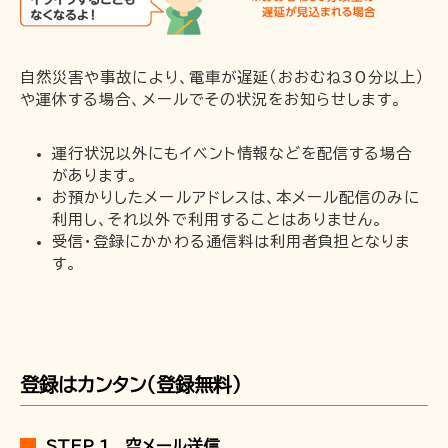
企業情報
採用情報
自然災害や事故により、電車が遅延（おおむね30分以上）
や運休する場合、メールでその状況をお知らせします。
一畑電車の社会的責任について
一畑電車活性化協議会
運行状況以外にもイベント情報などを配信する場合
一畑電車国民保護業務計画（PDF）
があります。
お預かりしたメールアドレスは、本メール配信のみに
SDGsの取り組み
利用し、それ以外で利用することはありません。
広告掲出
受信・登録にかかわる通信料は利用者負担となりま
す。
登録はカンタン（登録無料）
STEP 1 空メール送信