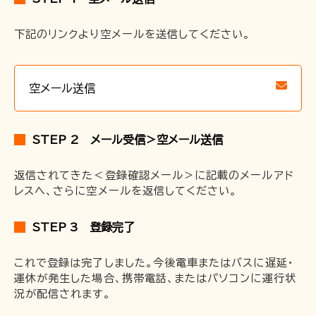
〒691-0001 島根県出雲市平田町2226
下記のリンクより空メールを送信してください。
時刻･運賃･お忘れ物等のお問い合わせ
空メール送信
TEL 0852-21-2429
松江しんじ湖温泉駅
TEL 0852-21-2429
雲州平田駅
TEL 0852-21-2429
川跡駅
STEP 2 メール受信＞空メール送信
TEL 0852-21-2429
電鉄出雲市駅
TEL 0852-21-2429
出雲大社前駅
返信されてきた＜登録確認メール＞に記載のメールアド
レスへ、さらに空メールを返信してください。
団体･貸切･イベント･取材等のお問い合わせ
STEP 3 登録完了
営業部営業課（雲州平田駅2階）
TEL 0853-62-3383
（平
日9:00〜17:00）
これで登録は完了しました。今後電車またはバスに遅延・
FAX 0853-62-3384
運休が発生した場合、携帯電話、またはパソコンに運行状
況が配信されます。