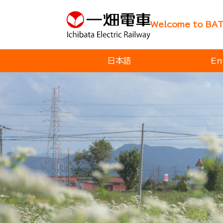
Welcome to BA
日本語
En