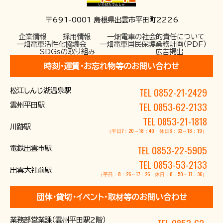
〒691-0001 島根県出雲市平田町2226
〒691-0001 島根県出雲市平田町2226
企業情報
採用情報
一畑電車の社会的責任について
時刻･運賃･お忘れ物等のお問い合わせ
一畑電車活性化協議会
一畑電車国民保護業務計画（PDF）
SDGsの取り組み
広告掲出
TEL 0852-21-2429
松江しんじ湖温泉駅
時刻･運賃･お忘れ物等のお問い合わせ
TEL 0852-21-2429
雲州平田駅
TEL 0852-21-2429
松江しんじ湖温泉駅
TEL 0852-21-2429
川跡駅
TEL 0853-62-2133
雲州平田駅
TEL 0852-21-2429
電鉄出雲市駅
TEL 0853-21-1818
TEL 0852-21-2429
出雲大社前駅
川跡駅
（平日7：20～18：40 休日8：33～18：19）
団体･貸切･イベント･取材等のお問い合わせ
TEL 0853-22-5905
電鉄出雲市駅
TEL 0853-53-2133
営業部営業課（雲州平田駅2階）
TEL 0853-62-3383
（平
出雲大社前駅
（平日：8：26～17：26 休日：8：50～17：36）
日9:00〜17:00）
FAX 0853-62-3384
団体･貸切･イベント･取材等のお問い合わせ
業務部営業課（雲州平田駅2階）