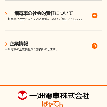
企業情報
一畑電車の社会的責任について
採用情報
一畑電車が社会へ果たすべき責務についてご報告いたします。
一畑電車の社会的責任について
一畑電車活性化協議会
一畑電車国民保護業務計画（PDF）
企業情報
SDGsの取り組み
一畑電車の企業情報をご案内いたします。
広告掲出