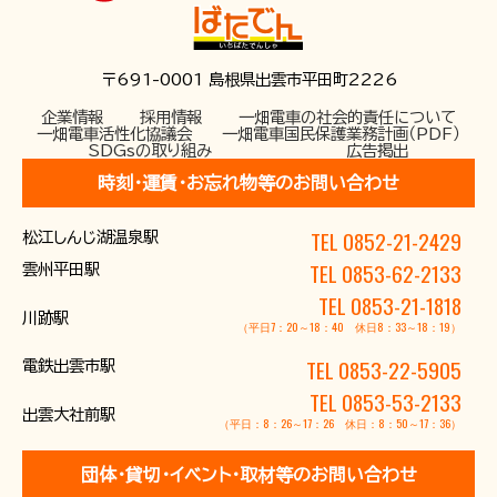
〒691-0001 島根県出雲市平田町2226
企業情報
採用情報
一畑電車の社会的責任について
一畑電車活性化協議会
一畑電車国民保護業務計画（PDF）
SDGsの取り組み
広告掲出
時刻･運賃･お忘れ物等のお問い合わせ
TEL 0852-21-2429
松江しんじ湖温泉駅
TEL 0853-62-2133
雲州平田駅
TEL 0853-21-1818
川跡駅
（平日7：20～18：40 休日8：33～18：19）
TEL 0853-22-5905
電鉄出雲市駅
TEL 0853-53-2133
出雲大社前駅
（平日：8：26～17：26 休日：8：50～17：36）
団体･貸切･イベント･取材等のお問い合わせ