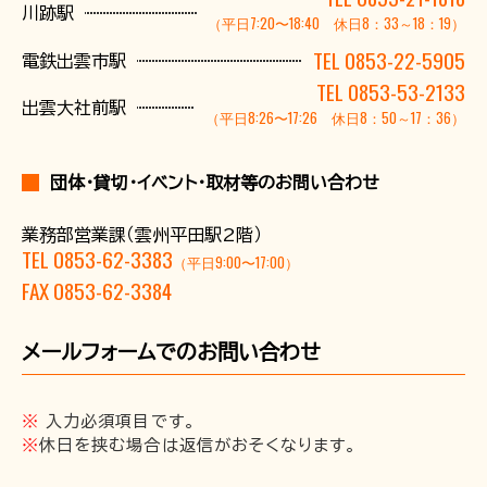
川跡駅
（平日7:20〜18:40 休日8：33～18：19）
企業情報
TEL 0853-22-5905
電鉄出雲市駅
採用情報
TEL 0853-53-2133
出雲大社前駅
（平日8:26〜17:26 休日8：50～17：36）
一畑電車の社会的責任について
一畑電車活性化協議会
団体・貸切・イベント・取材等のお問い合わせ
一畑電車国民保護業務計画（PDF）
SDGsの取り組み
業務部営業課（雲州平田駅2階）
広告掲出
TEL 0853-62-3383
（平日9:00〜17:00）
FAX 0853-62-3384
メールフォームでのお問い合わせ
※
入力必須項目です。
※
休日を挟む場合は返信がおそくなります。