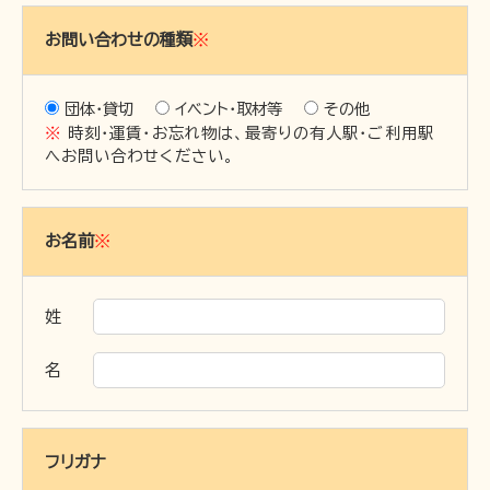
お問い合わせの種類
※
〒691-0001 島根県出雲市平田町2226
時刻･運賃･お忘れ物等のお問い合わせ
団体・貸切
イベント･取材等
その他
※
時刻・運賃・お忘れ物は、最寄りの有人駅・ご利用駅
TEL 0852-21-2429
松江しんじ湖温泉駅
へお問い合わせください。
TEL 0852-21-2429
雲州平田駅
TEL 0852-21-2429
川跡駅
TEL 0852-21-2429
電鉄出雲市駅
お名前
※
TEL 0852-21-2429
出雲大社前駅
団体･貸切･イベント･取材等のお問い合わせ
姓
営業部営業課（雲州平田駅2階）
TEL 0853-62-3383
名
（平
日9:00〜17:00）
FAX 0853-62-3384
フリガナ