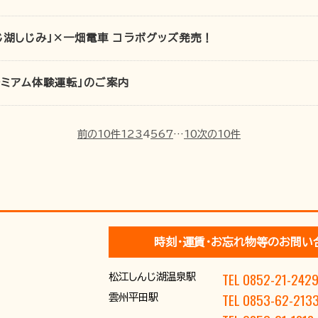
じ湖しじみ」×一畑電車 コラボグッズ発売！
レミアム体験運転」のご案内
前の10件
1
2
3
4
5
6
7
…
10
次の10件
時刻･運賃･お忘れ物等のお問い
TEL 0852-21-242
松江しんじ湖温泉駅
TEL 0853-62-213
雲州平田駅