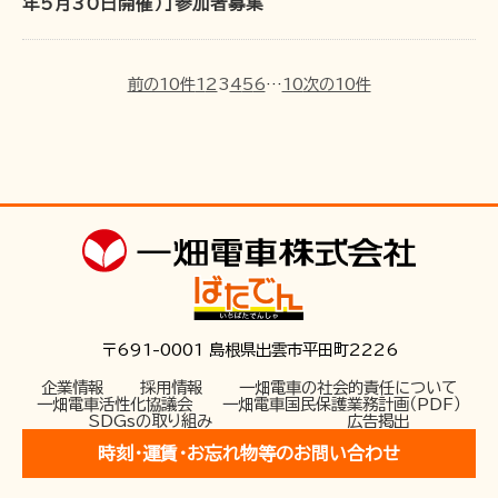
年5月30日開催）」参加者募集
お問い合わせ
前の10件
1
2
3
4
5
6
…
10
次の10件
〒691-0001 島根県出雲市平田町2226
企業情報
採用情報
一畑電車の社会的責任について
一畑電車活性化協議会
一畑電車国民保護業務計画（PDF）
SDGsの取り組み
広告掲出
時刻･運賃･お忘れ物等のお問い合わせ