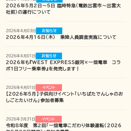
2026年5月2日～5日 臨時特急（電鉄出雲市～出雲大
社前）の運行について
〒691-0001 島根県出雲市平田町2226
時刻･運賃･お忘れ物等のお問い合わせ
2026年4月03日
お知らせ
TEL 0852-21-2429
2026年4月16日（木） 乗降人員調査実施について
松江しんじ湖温泉駅
TEL 0852-21-2429
雲州平田駅
TEL 0852-21-2429
川跡駅
2026年4月01日
お知らせ
TEL 0852-21-2429
2026年も『WEST EXPRESS銀河×一畑電車 コラ
電鉄出雲市駅
ボ1日フリー乗車券』を発売します！
TEL 0852-21-2429
出雲大社前駅
団体･貸切･イベント･取材等のお問い合わせ
2026年4月01日
イベント
【2026年5月】子供向けイベント「いちばたでんしゃのお
営業部営業課（雲州平田駅2階）
TEL 0853-62-3383
（平
しごとたいけん」参加者募集
日9:00〜17:00）
FAX 0853-62-3384
2026年3月31日
イベント
令和8年度 第2回「一畑電車こだわり体験運転（2026