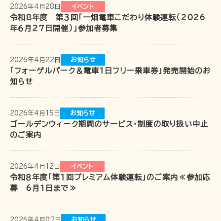
2026年4月28日
イベント
令和8年度 第３回「一畑電車こだわり体験運転（2026
企業情報
年６月２７日開催）」参加者募集
採用情報
一畑電車の社会的責任について
2026年4月22日
お知らせ
一畑電車活性化協議会
「フォーゲルパーク＆電車1日フリー乗車券」発売開始のお
知らせ
一畑電車国民保護業務計画（PDF）
SDGsの取り組み
2026年4月15日
お知らせ
広告掲出
ゴールデンウィーク期間のサービス・制度の取り扱い中止
のご案内
2026年4月12日
イベント
令和８年度「第１回プレミアム体験運転」のご案内≪参加応
募 6月1日まで≫
2026年4月07日
お知らせ