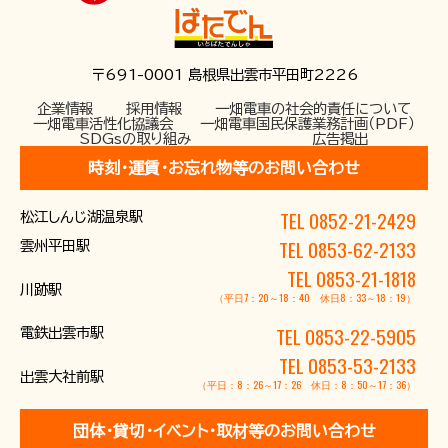
お問い合わせ
〒691-0001 島根県出雲市平田町2226
企業情報
採用情報
一畑電車の社会的責任について
一畑電車活性化協議会
一畑電車国民保護業務計画（PDF）
SDGsの取り組み
広告掲出
時刻･運賃･お忘れ物等のお問い合わせ
TEL 0852-21-2429
松江しんじ湖温泉駅
TEL 0853-62-2133
雲州平田駅
TEL 0853-21-1818
川跡駅
（平日7：20～18：40 休日8：33～18：19）
TEL 0853-22-5905
電鉄出雲市駅
TEL 0853-53-2133
出雲大社前駅
（平日：8：26～17：26 休日：8：50～17：36）
団体･貸切･イベント･取材等のお問い合わせ