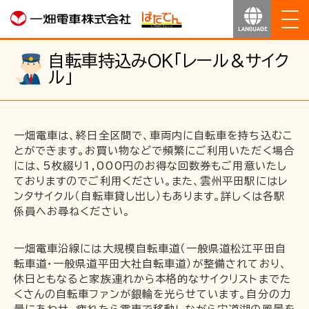
ホーム
自転車持込みOK「レール＆サイク
ル」
お知らせ
運行のご案内
一畑電車は、終日全区間で、車両内に自転車を持ち込むこ
とができます。お買い物などで頻繁にご利用いただく場合
には、5枚綴り1,000円のお得な回数券もご用意いたし
運賃のご案内
ておりますのでご利用ください。また、雲州平田駅にはレ
ンタサイクル（自転車貸し出し）もあります。詳しくは各駅
係員へお尋ねください。
お得なきっぷ
一畑電車沿線には大規模自転車道（一般県道松江平田自
サービス
転車道・一般県道平田大社自転車道）が整備されており、
休日ともなると家族連れから本格的なサイクリストまでた
沿線マップ
くさんの自転車ファンが銀輪を光らせています。自分の力