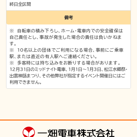
終日全区間
〒691-0001 島根県出雲市平田町2226
備考
時刻･運賃･お忘れ物等のお問い合わせ
自転車の積み下ろし、ホーム・電車内での安全確保は
自己責任とし、事故が発生した場合の責任は負いかねま
TEL 0852-21-2429
松江しんじ湖温泉駅
す。
TEL 0852-21-2429
雲州平田駅
10名以上の団体でご利用になる場合、事前にご乗車
TEL 0852-21-2429
駅、または直近の有人駅へご連絡ください。
川跡駅
多客時には持ち込みをお断りする場合があります。
TEL 0852-21-2429
電鉄出雲市駅
12月31日のミッドナイト電車、1月1日～１月3日、松江水郷祭・
TEL 0852-21-2429
出雲大社前駅
出雲神話まつり、その他弊社が指定するイベント開催日にはご
利用できません。
団体･貸切･イベント･取材等のお問い合わせ
営業部営業課（雲州平田駅2階）
TEL 0853-62-3383
（平
日9:00〜17:00）
FAX 0853-62-3384