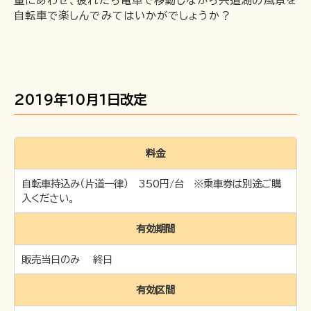
量にあわせ、疲れたら電車で移動しながら宍道湖の風景を
自転車で楽しんでみてはいかがでしょうか？
企業情報
採用情報
一畑電車の社会的責任について
一畑電車活性化協議会
2019年10月1日改定
一畑電車国民保護業務計画（PDF）
SDGsの取り組み
料金
広告掲出
自転車持込み（片道一律） 350円/台 ※乗車券は別途ご購
入ください。
有効期間
販売当日のみ 終日
有効区間