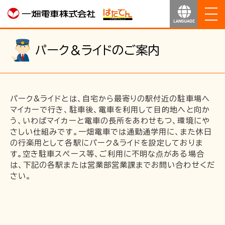
ホーム
パーク＆ライドのご案内
お知らせ
運行のご案内
パーク&ライドとは、自宅から最寄りの駅付近の駐車場へ
マイカーで行き、駐車後、電車を利用して目的地へと向か
う、いわばマイカーと電車の長所をあわせもつ、環境にや
運賃のご案内
さしい仕組みです。一畑電車では通勤通学用に、また休日
の行楽用として各駅にパーク&ライドを設定しておりま
す。空き駐車スペース等、ご利用に不明な点がある場合
お得なきっぷ
は、下記の各駅または営業部営業課までお問い合わせくだ
さい。
サービス
沿線マップ