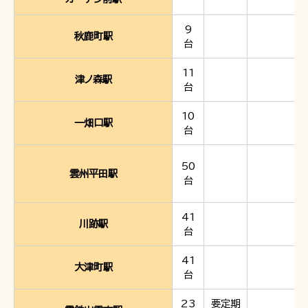
9
〒691-0001 島根県出雲市平田町2226
秋鹿町駅
台
時刻･運賃･お忘れ物等のお問い合わせ
11
津ノ森駅
TEL 0852-21-2429
台
松江しんじ湖温泉駅
TEL 0852-21-2429
雲州平田駅
10
一畑口駅
TEL 0852-21-2429
川跡駅
台
TEL 0852-21-2429
電鉄出雲市駅
50
TEL 0852-21-2429
出雲大社前駅
雲州平田駅
台
団体･貸切･イベント･取材等のお問い合わせ
41
川跡駅
駅
営業部営業課（雲州平田駅2階）
TEL 0853-62-3383
台
（平
日9:00〜17:00）
41
大津町駅
駅
FAX 0853-62-3384
台
23
要定期