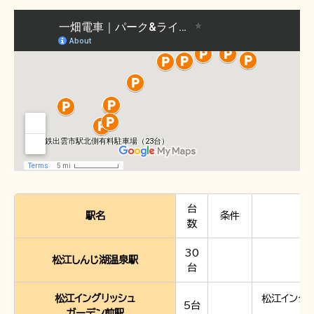
企業情報
採用情報
一畑電車の社会的責任について
一畑電車活性化協議会
一畑電車国民保護業務計画（PDF）
SDGsの取り組み
広告掲出
台
駅名
条件
数
30
松江しんじ湖温泉駅
台
松江イングリッシュ
松江イング
5台
ガーデン前駅