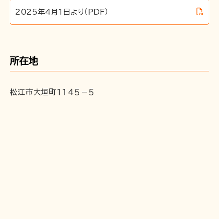
2025年4月1日より（PDF）
〒691-0001 島根県出雲市平田町2226
時刻･運賃･お忘れ物等のお問い合わせ
所在地
TEL 0852-21-2429
松江しんじ湖温泉駅
TEL 0852-21-2429
雲州平田駅
TEL 0852-21-2429
川跡駅
松江市大垣町１１４５－５
TEL 0852-21-2429
電鉄出雲市駅
TEL 0852-21-2429
出雲大社前駅
団体･貸切･イベント･取材等のお問い合わせ
営業部営業課（雲州平田駅2階）
TEL 0853-62-3383
（平
日9:00〜17:00）
FAX 0853-62-3384