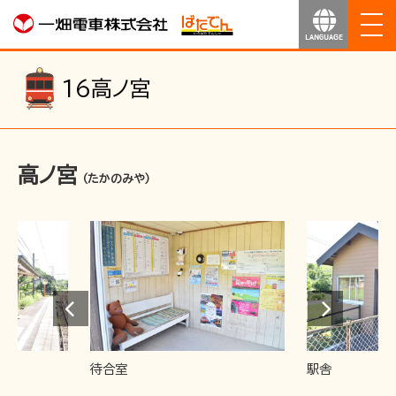
ホーム
16
高ノ宮
お知らせ
高ノ宮
運行のご案内
（たかのみや）
運賃のご案内
お得なきっぷ
サービス
待合室
駅舎
沿線マップ