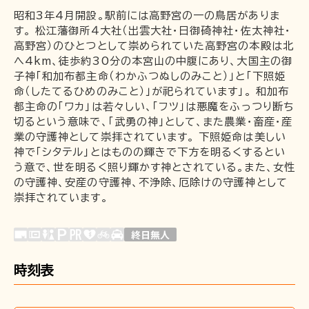
昭和3年4月開設。駅前には高野宮の一の鳥居がありま
す。 松江藩御所４大社（出雲大社・日御碕神社・佐太神社・
企業情報
高野宮）のひとつとして崇められていた高野宮の本殿は北
採用情報
へ4km、徒歩約30分の本宮山の中腹にあり、大国主の御
一畑電車の社会的責任について
子神「和加布都主命（わかふつぬしのみこと）」と「下照姫
命（したてるひめのみこと）」が祀られています」。 和加布
一畑電車活性化協議会
都主命の「ワカ」は若々しい、「フツ」は悪魔をふっつり断ち
一畑電車国民保護業務計画（PDF）
切るという意味で、「武勇の神」として、また農業・畜産・産
業の守護神として崇拝されています。 下照姫命は美しい
SDGsの取り組み
神で「シタテル」とはものの輝きで下方を明るくするとい
広告掲出
う意で、世を明るく照り輝かす神とされている。また、女性
の守護神、安産の守護神、不浄除、厄除けの守護神として
崇拝されています。
時刻表