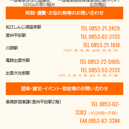
一畑電車活性化協議会
一畑電車国民保護業務計画（PDF）
SDGsの取り組み
広告掲出
時刻･運賃･お忘れ物等のお問い合わせ
TEL 0852-21-2429
松江しんじ湖温泉駅
TEL 0853-62-2133
雲州平田駅
TEL 0853-21-1818
川跡駅
（平日7：20～18：40 休日8：33～18：19）
TEL 0853-22-5905
電鉄出雲市駅
TEL 0853-53-2133
出雲大社前駅
（平日：8：26～17：26 休日：8：50～17：36）
団体･貸切･イベント･取材等のお問い合わせ
業務部営業課（雲州平田駅2階）
TEL 0853-62-
3383
（平日9:00〜17:00）
FAX 0853-62-3384