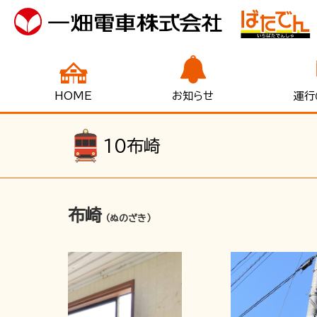
HOME
お知らせ
運行
10
布崎
布崎
（ぬのざき）