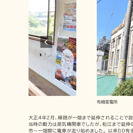
布崎変電所
大正4年2月、線路が一畑まで延伸されることで設
当時の動力は蒸気機関車でしたが、松江まで延伸の
市～一畑間に電車が走り始めました。 以来80