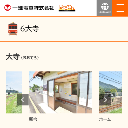
ホーム
6
大寺
お知らせ
大寺
運行のご案内
（おおてら）
運賃のご案内
お得なきっぷ
サービス
駅舎
ホーム
沿線マップ