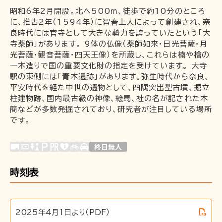
昭和6年2月開設。北へ500ｍ、徒歩で約10分のところ
に、推古2年（1594年）に智春上人によって創建され、奈
企業情報
良時代には官寺として大きな勢力を誇っていたという「大
採用情報
寺薬師」があります。 9体の仏像（薬師如来・日光菩薩・月
一畑電車の社会的責任について
光菩薩・観音菩薩・四天王像）を所蔵し、これらは楠や檜の
一木造りで国の重要文化財の指定を受けています。 大寺
一畑電車活性化協議会
駅の東側には「青木遺跡」があります。弥生時代から奈良、
一畑電車国民保護業務計画（PDF）
平安時代を経た中世の遺物として、四隅突出型古墳、掘立
柱建物跡、国内最古級の神像、絵馬、社の名が記された木
SDGsの取り組み
簡などが多数発掘されており、研究者が注目している場所
広告掲出
です。
時刻表
2025年4月1日より（PDF）