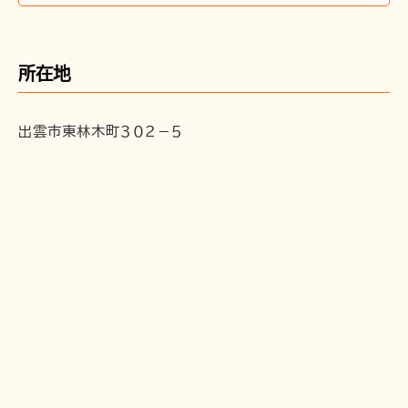
〒691-0001 島根県出雲市平田町2226
所在地
時刻･運賃･お忘れ物等のお問い合わせ
TEL 0852-21-2429
松江しんじ湖温泉駅
出雲市東林木町３０２－５
TEL 0852-21-2429
雲州平田駅
TEL 0852-21-2429
川跡駅
TEL 0852-21-2429
電鉄出雲市駅
TEL 0852-21-2429
出雲大社前駅
団体･貸切･イベント･取材等のお問い合わせ
営業部営業課（雲州平田駅2階）
TEL 0853-62-3383
（平
日9:00〜17:00）
FAX 0853-62-3384