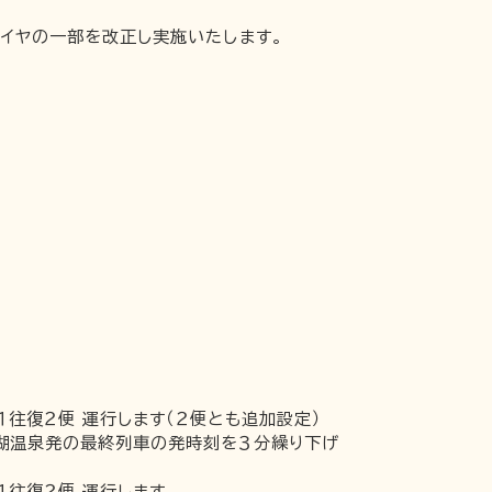
ダイヤの一部を改正し実施いたします。
往復２便 運行します（２便とも追加設定）
じ湖温泉発の最終列車の発時刻を３分繰り下げ
１往復２便 運行します