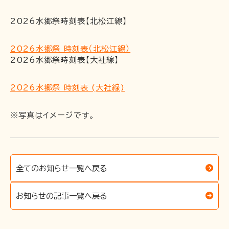
2026水郷祭時刻表【北松江線】
〒691-0001 島根県出雲市平田町2226
時刻･運賃･お忘れ物等のお問い合わせ
2026水郷祭 時刻表（北松江線）
2026水郷祭時刻表【大社線】
TEL 0852-21-2429
松江しんじ湖温泉駅
TEL 0852-21-2429
雲州平田駅
2026水郷祭 時刻表 (大社線)
TEL 0852-21-2429
川跡駅
TEL 0852-21-2429
電鉄出雲市駅
※写真はイメージです。
TEL 0852-21-2429
出雲大社前駅
団体･貸切･イベント･取材等のお問い合わせ
全てのお知らせ一覧へ戻る
営業部営業課（雲州平田駅2階）
TEL 0853-62-3383
（平
日9:00〜17:00）
お知らせの記事一覧へ戻る
FAX 0853-62-3384