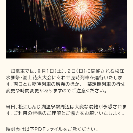
企業情報
採用情報
一畑電車の社会的責任について
一畑電車活性化協議会
一畑電車国民保護業務計画（PDF）
SDGsの取り組み
広告掲出
一畑電車では、８月１日（土）、２日（日）に開催される松江
水郷祭・湖上花火大会にあわせ臨時列車を運行いたしま
す。両日とも臨時列車の増発のほか、一部定期列車の行先
変更や時間変更がありますのでご注意ください。
当日、松江しんじ湖温泉駅周辺は大変な混雑が予想されま
す。ご利用の皆様のご理解とご協力をお願いいたします。
時刻表は以下PDFファイルをご覧ください。