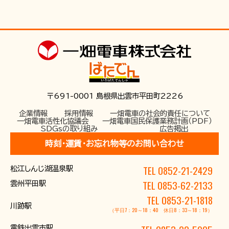
〒691-0001 島根県出雲市平田町2226
企業情報
採用情報
一畑電車の社会的責任について
一畑電車活性化協議会
一畑電車国民保護業務計画（PDF）
SDGsの取り組み
広告掲出
時刻･運賃･お忘れ物等のお問い合わせ
TEL 0852-21-2429
松江しんじ湖温泉駅
TEL 0853-62-2133
雲州平田駅
TEL 0853-21-1818
川跡駅
（平日7：20～18：40 休日8：33～18：19）
電鉄出雲市駅