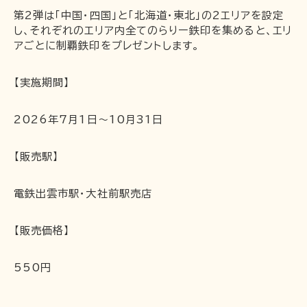
第2弾は「中国・四国」と「北海道・東北」の2エリアを設定
し、それぞれのエリア内全てのらりー鉄印を集めると、エリ
企業情報
アごとに制覇鉄印をプレゼントします。
採用情報
一畑電車の社会的責任について
【実施期間】
一畑電車活性化協議会
一畑電車国民保護業務計画（PDF）
2026年7月1日～10月31日
SDGsの取り組み
【販売駅】
広告掲出
電鉄出雲市駅・大社前駅売店
【販売価格】
550円