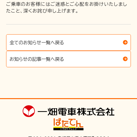
ご乗車のお客様にはご迷惑とご心配をお掛けいたしまし
たこと、深くお詫び申し上げます。
〒691-0001 島根県出雲市平田町2226
時刻･運賃･お忘れ物等のお問い合わせ
TEL 0852-21-2429
松江しんじ湖温泉駅
全てのお知らせ一覧へ戻る
TEL 0852-21-2429
雲州平田駅
TEL 0852-21-2429
川跡駅
お知らせの記事一覧へ戻る
TEL 0852-21-2429
電鉄出雲市駅
TEL 0852-21-2429
出雲大社前駅
団体･貸切･イベント･取材等のお問い合わせ
営業部営業課（雲州平田駅2階）
TEL 0853-62-3383
（平
日9:00〜17:00）
FAX 0853-62-3384