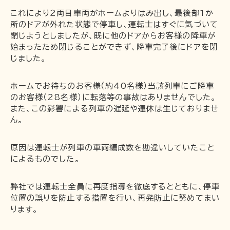
これにより２両目車両がホームよりはみ出し、最後部1か
企業情報
所のドアが外れた状態で停車し、運転士はすぐに気づいて
閉じようとしましたが、既に他のドアからお客様の降車が
採用情報
始まったため閉じることができず、降車完了後にドアを閉
一畑電車の社会的責任について
じました。
一畑電車活性化協議会
ホームでお待ちのお客様（約40名様）当該列車にご降車
一畑電車国民保護業務計画（PDF）
のお客様（28名様）に転落等の事故はありませんでした。
SDGsの取り組み
また、この影響による列車の遅延や運休は生じておりませ
広告掲出
ん。
原因は運転士が列車の車両編成数を勘違いしていたこと
によるものでした。
弊社では運転士全員に再度指導を徹底するとともに、停車
位置の誤りを防止する措置を行い、再発防止に努めてまい
ります。