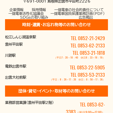
〒691-0001 島根県出雲市平田町2226
お問い合わせ
企業情報
採用情報
一畑電車の社会的責任について
一畑電車活性化協議会
一畑電車国民保護業務計画（PDF）
SDGsの取り組み
広告掲出
時刻･運賃･お忘れ物等のお問い合わせ
TEL 0852-21-2429
松江しんじ湖温泉駅
TEL 0853-62-2133
雲州平田駅
TEL 0853-21-1818
川跡駅
（平日7：20～18：40 休日8：33～18：19）
TEL 0853-22-5905
電鉄出雲市駅
TEL 0853-53-2133
出雲大社前駅
（平日：8：26～17：26 休日：8：50～17：36）
団体･貸切･イベント･取材等のお問い合わせ
業務部営業課（雲州平田駅2階）
TEL 0853-62-
3383
（平日9:00〜17:00）