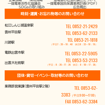
一畑電車活性化協議会
一畑電車国民保護業務計画（PDF）
SDGsの取り組み
広告掲出
時刻･運賃･お忘れ物等のお問い合わせ
TEL 0852-21-2429
松江しんじ湖温泉駅
TEL 0853-62-2133
雲州平田駅
TEL 0853-21-1818
川跡駅
（平日7：20～18：40 休日8：33～18：19）
TEL 0853-22-5905
電鉄出雲市駅
TEL 0853-53-2133
出雲大社前駅
（平日：8：26～17：26 休日：8：50～17：36）
団体･貸切･イベント･取材等のお問い合わせ
業務部営業課（雲州平田駅2階）
TEL 0853-62-
3383
（平日9:00〜17:00）
FAX 0853-62-3384