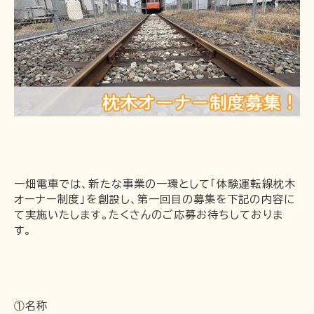
企業情報
採用情報
一畑電車の社会的責任について
一畑電車活性化協議会
一畑電車国民保護業務計画（PDF）
SDGsの取り組み
広告掲出
一畑電車では、新たな事業の一環として「体験運転線枕木
オーナー制度」を創設し、第一回目の募集を下記の内容に
て実施いたします。たくさんのご応募お待ちしておりま
す。
①名称