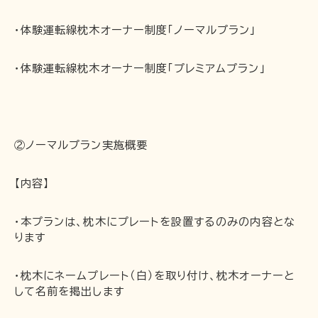
・体験運転線枕木オーナー制度「ノーマルプラン」
〒691-0001 島根県出雲市平田町2226
時刻･運賃･お忘れ物等のお問い合わせ
・体験運転線枕木オーナー制度「プレミアムプラン」
TEL 0852-21-2429
松江しんじ湖温泉駅
TEL 0852-21-2429
雲州平田駅
TEL 0852-21-2429
川跡駅
②ノーマルプラン実施概要
TEL 0852-21-2429
電鉄出雲市駅
TEL 0852-21-2429
出雲大社前駅
【内容】
団体･貸切･イベント･取材等のお問い合わせ
・本プランは、枕木にプレートを設置するのみの内容とな
営業部営業課（雲州平田駅2階）
TEL 0853-62-3383
ります
（平
日9:00〜17:00）
・枕木にネームプレート（白）を取り付け、枕木オーナーと
FAX 0853-62-3384
して名前を掲出します