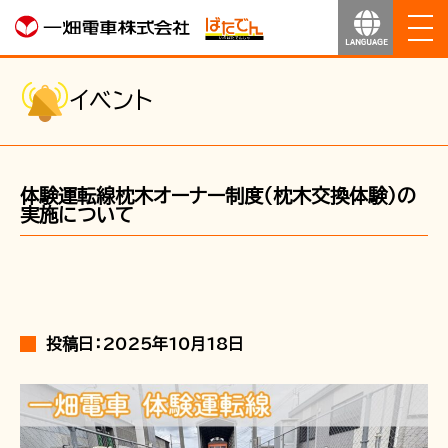
ホーム
イベント
お知らせ
体験運転線枕木オーナー制度（枕木交換体験）の
運行のご案内
実施について
運賃のご案内
お得なきっぷ
投稿日：2025年10月18日
サービス
沿線マップ