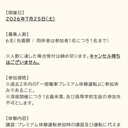
【開催日】
企業情報
２０２６年７月２５日（土）
採用情報
一畑電車の社会的責任について
【募集人数】
一畑電車活性化協議会
６名（先着順 / 同伴者は参加者１名につき１名まで）
一畑電車国民保護業務計画（PDF）
※人数に達した場合受付は締め切ります。
キャンセル待ち
SDGsの取り組み
はございません。
広告掲出
【参加資格】
※過去２年内の『一畑電車プレミアム体験運転』に参加済
みであること。
※深夜開催につき１８歳未満、及び高等学校生徒の参加を
不可とします。
【体験内容】
講習：プレミアム体験運転参加時の講習及び運転に代えま