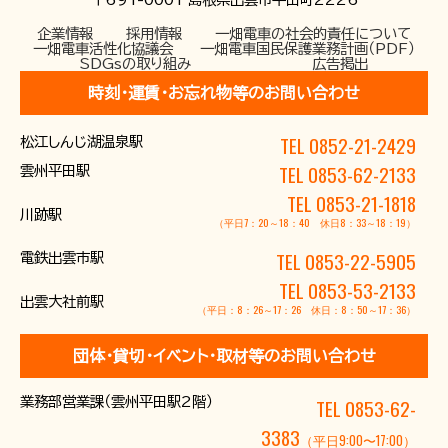
企業情報
採用情報
一畑電車の社会的責任について
一畑電車活性化協議会
一畑電車国民保護業務計画（PDF）
SDGsの取り組み
広告掲出
時刻･運賃･お忘れ物等のお問い合わせ
TEL 0852-21-2429
松江しんじ湖温泉駅
TEL 0853-62-2133
雲州平田駅
TEL 0853-21-1818
川跡駅
（平日7：20～18：40 休日8：33～18：19）
TEL 0853-22-5905
電鉄出雲市駅
TEL 0853-53-2133
出雲大社前駅
（平日：8：26～17：26 休日：8：50～17：36）
団体･貸切･イベント･取材等のお問い合わせ
業務部営業課（雲州平田駅2階）
TEL 0853-62-
3383
（平日9:00〜17:00）