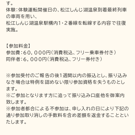
す。
体験：体験運転開催日の、松江しんじ湖温泉到着最終列車
〒691-0001 島根県出雲市平田町2226
の車両を用い、
松江しんじ湖温泉駅構内１・２番線を転線する内容で往復
時刻･運賃･お忘れ物等のお問い合わせ
実施。
TEL 0852-21-2429
松江しんじ湖温泉駅
【参加料金】
TEL 0852-21-2429
雲州平田駅
参加費：６０，０００円（消費税込、フリー乗車券付き）
TEL 0852-21-2429
川跡駅
同伴者：６，０００円（消費税込、フリー券付き）
TEL 0852-21-2429
電鉄出雲市駅
TEL 0852-21-2429
出雲大社前駅
※参加受付のご報告の後1週間以内の振込とし、振り込み
なき場合は特例を認めない限り参加資格を失うものとし
団体･貸切･イベント･取材等のお問い合わせ
ます。
※ご参加となります方に追って振り込み口座他を御案内
営業部営業課（雲州平田駅2階）
TEL 0853-62-3383
（平
致します。
※参加者都合による不参加は、申し入れの日により下記の
日9:00〜17:00）
通り参加取り消しの手数料を含め差額を返金することとい
FAX 0853-62-3384
たします。