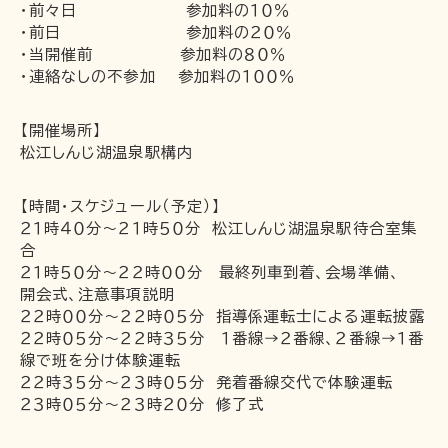
お問い合わせ
・前々日 参加料の１０％
・前日 参加料の２０％
・当開催前 参加料の８０％
・連絡なしの不参加 参加料の１００％
【開催場所】
松江しんじ湖温泉駅構内
【時間・スケジュール（予定）】
２１時４０分～２１時５０分 松江しんじ湖温泉駅待合室集
合
２１時５０分～２２時００分 最終列車到着、会場準備、
開会式、注意事項説明
２２時００分～２２時０５分 指導係運転士による運転披露
２２時０５分～２２時３５分 １番線→２番線、２番線→１番
線で班を分け体験運転
２２時３５分～２３時０５分 発着番線交代で体験運転
２３時０５分～２３時２０分 修了式