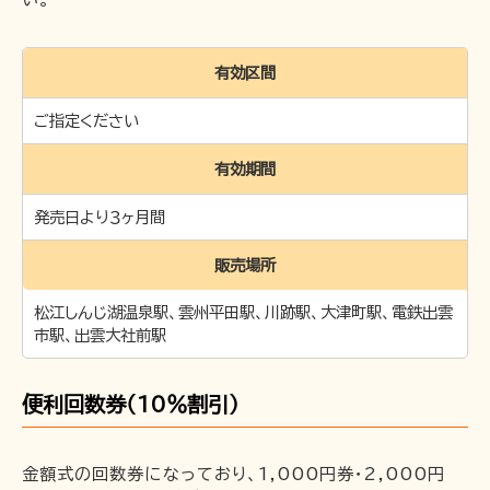
企業情報
有効区間
採用情報
一畑電車の社会的責任について
ご指定ください
一畑電車活性化協議会
有効期間
一畑電車国民保護業務計画（PDF）
発売日より３ヶ月間
SDGsの取り組み
広告掲出
販売場所
松江しんじ湖温泉駅、雲州平田駅、川跡駅、大津町駅、電鉄出雲
市駅、出雲大社前駅
便利回数券（10％割引）
金額式の回数券になっており、1,000円券・2,000円