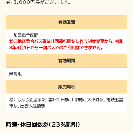
券・3,000円券がございます。
〒691-0001 島根県出雲市平田町2226
有効区間
時刻･運賃･お忘れ物等のお問い合わせ
一畑電車全区間
TEL 0852-21-2429
松江しんじ湖温泉駅
松江地区乗合バス事業共同運行開始に伴う制度変更から、令和
TEL 0852-21-2429
雲州平田駅
8年4月1日から一畑バスでのご利用はできません。
TEL 0852-21-2429
川跡駅
有効期間
TEL 0852-21-2429
電鉄出雲市駅
TEL 0852-21-2429
出雲大社前駅
無制限
団体･貸切･イベント･取材等のお問い合わせ
販売場所
営業部営業課（雲州平田駅2階）
TEL 0853-62-3383
松江しんじ湖温泉駅、雲州平田駅、川跡駅、大津町駅、電鉄出雲
（平
市駅、出雲大社前駅
日9:00〜17:00）
FAX 0853-62-3384
時差・休日回数券（23％割引）