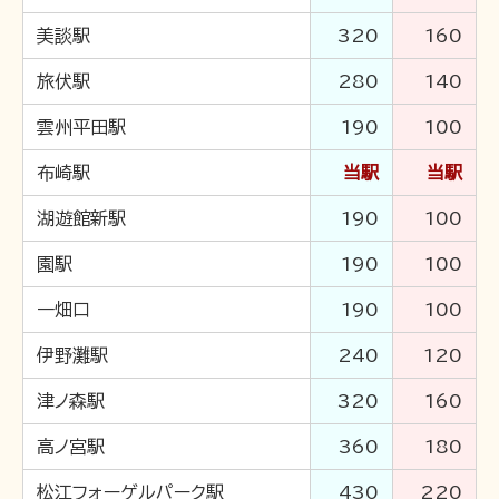
美談駅
320
160
〒691-0001 島根県出雲市平田町2226
旅伏駅
280
140
時刻･運賃･お忘れ物等のお問い合わせ
雲州平田駅
190
100
TEL 0852-21-2429
松江しんじ湖温泉駅
TEL 0852-21-2429
布崎駅
当駅
当駅
雲州平田駅
TEL 0852-21-2429
川跡駅
湖遊館新駅
190
100
TEL 0852-21-2429
電鉄出雲市駅
園駅
190
100
TEL 0852-21-2429
出雲大社前駅
一畑口
190
100
団体･貸切･イベント･取材等のお問い合わせ
伊野灘駅
240
120
営業部営業課（雲州平田駅2階）
TEL 0853-62-3383
（平
津ノ森駅
320
160
日9:00〜17:00）
FAX 0853-62-3384
高ノ宮駅
360
180
松江フォーゲルパーク駅
430
220