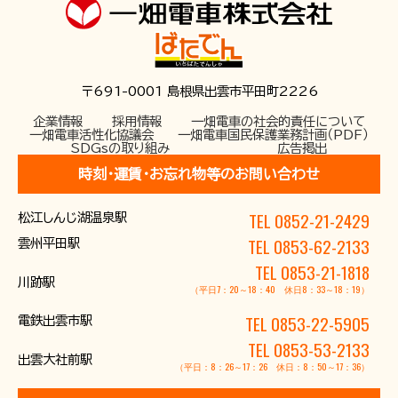
〒691-0001 島根県出雲市平田町2226
企業情報
採用情報
一畑電車の社会的責任について
一畑電車活性化協議会
一畑電車国民保護業務計画（PDF）
SDGsの取り組み
広告掲出
時刻･運賃･お忘れ物等のお問い合わせ
TEL 0852-21-2429
松江しんじ湖温泉駅
TEL 0853-62-2133
雲州平田駅
TEL 0853-21-1818
川跡駅
（平日7：20～18：40 休日8：33～18：19）
TEL 0853-22-5905
電鉄出雲市駅
TEL 0853-53-2133
出雲大社前駅
（平日：8：26～17：26 休日：8：50～17：36）