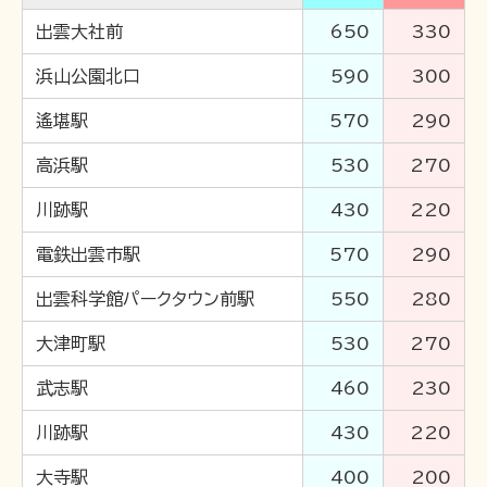
出雲大社前
650
330
企業情報
浜山公園北口
590
300
採用情報
一畑電車の社会的責任について
遙堪駅
570
290
一畑電車活性化協議会
高浜駅
530
270
一畑電車国民保護業務計画（PDF）
川跡駅
430
220
SDGsの取り組み
広告掲出
電鉄出雲市駅
570
290
出雲科学館パークタウン前駅
550
280
大津町駅
530
270
武志駅
460
230
川跡駅
430
220
大寺駅
400
200